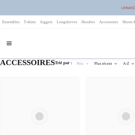
LIVRAIS
Ensembles
T-shirts
Joggers
Longsleeves
Hoodies
Accessoires
Shorts 
ACCESSOIRES
Trié par :
Prix
Plus récent
A-Z