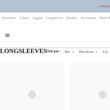
LIVRAIS
Ensembles
T-shirts
Joggers
Longsleeves
Hoodies
Accessoires
Shorts 
LONGSLEEVES
Trié par :
Prix
Plus récent
A-Z