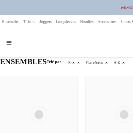
LIVRAIS
Ensembles
T-shirts
Joggers
Longsleeves
Hoodies
Accessoires
Shorts 
ENSEMBLES
Trié par :
Prix
Plus récent
A-Z