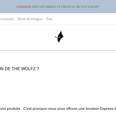
LIVRAISON
GRATUITE (MAROC) À PARTIR DE 400 DHS D'ACHAT
ccessoires
Shorts & stringers
Tout
ON DE THE WOLFZ ?
vos produits . C’est pourquoi nous vous offrons une livraison Express