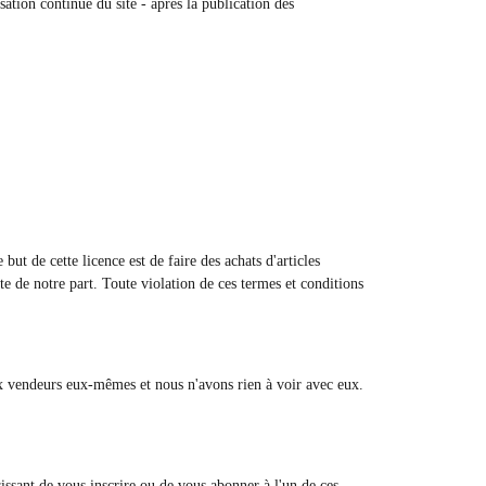
isation continue du site - après la publication des
ut de cette licence est de faire des achats d'articles
nte de notre part. Toute violation de ces termes et conditions
aux vendeurs eux-mêmes et nous n'avons rien à voir avec eux.
issant de vous inscrire ou de vous abonner à l'un de ces