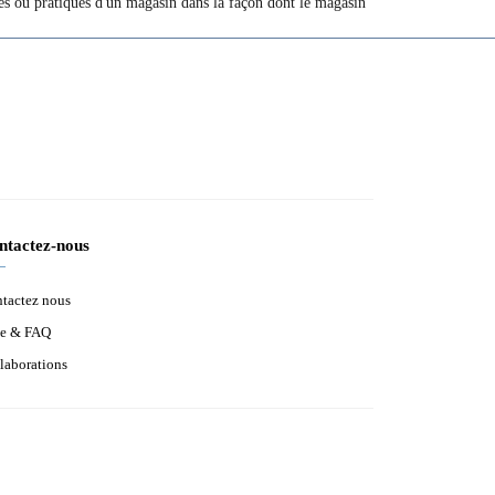
tives ou pratiques d'un magasin dans la façon dont le magasin
ntactez-nous
tactez nous
e & FAQ
laborations