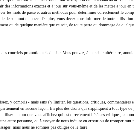
ir des informations exactes et à jour sur vous-même et de les mettre à jour en 
erver les mots de passe et autres méthodes pour déterminer correctement le compte
'aide de son mot de passe. De plus, vous devez nous informer de toute utilisatio
tement ou de quelque manière que ce soit, de toute perte ou dommage de quelque 
ir des courriels promotionnels du site. Vous pouvez, à une date ultérieure, annu
issez, y compris - mais sans s'y limiter, les questions, critiques, commentaires
ppartiennent en aucune façon. En plus des droits qui s'appliquent à tout type de
d'utiliser le nom que vous affichez qui est directement lié à ces critiques, comm
une autre personne, ou à essayer de nous induire en erreur ou de tromper tout tier
sages, mais nous ne sommes pas obligés de le faire.