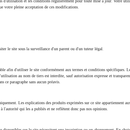
ons d'utilisation et les conditions régulièrement pour toute mise à jour. Votre util
tue votre pleine acceptation de ces modifications.
ter le site sous la surveillance d'un parent ou d'un tuteur légal.
e afin d'utiliser le site conformément aux termes et conditions spécifiques. Le b
utilisation au nom de tiers est interdite, sauf autorisation expresse et transpare
ans ce paragraphe sans aucun préavis.
 uniquement. Les explications des produits exprimées sur ce site appartiennent 
 l'autorité qui les a publiés et ne reflètent donc pas nos opinions.
re disponibles sur le site nécessitent une inscription ou un abonnement. En chois