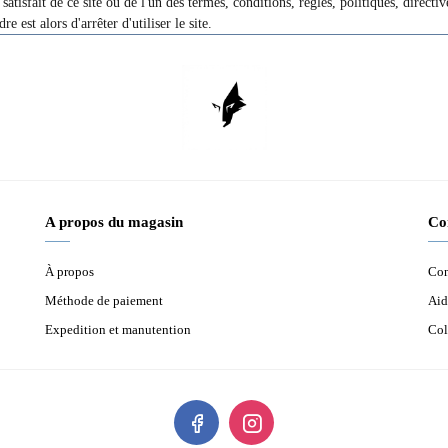
 satisfait de ce site ou de l'un des termes, conditions, règles, politiques, direc
e est alors d'arrêter d'utiliser le site.
A propos du magasin
Co
À propos
Con
Méthode de paiement
Aid
Expedition et manutention
Col