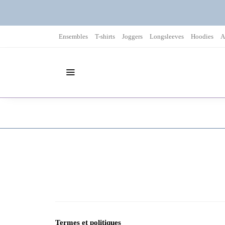
Ensembles
T-shirts
Joggers
Longsleeves
Hoodies
A
Termes et politiques