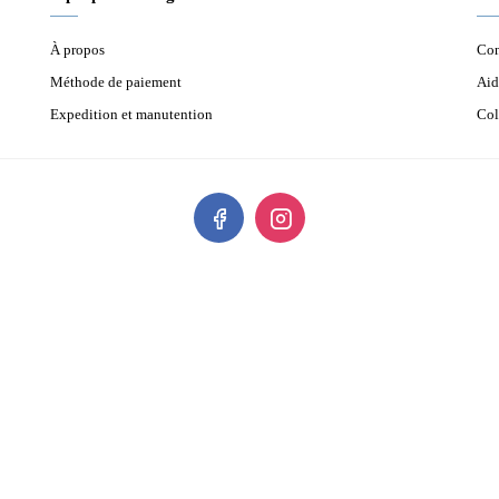
À propos
Con
Méthode de paiement
Aid
Expedition et manutention
Col