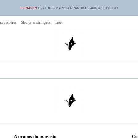
LIVRAISON
GRATUITE (MAROC) À PARTIR DE 400 DHS D'ACHAT
ccessoires
Shorts & stringers
Tout
A propos du magasin
Co