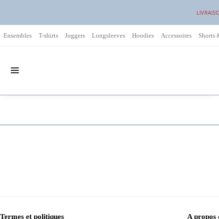
LIVRAIS
Ensembles
T-shirts
Joggers
Longsleeves
Hoodies
Accessoires
Shorts 
Termes et politiques
A propos