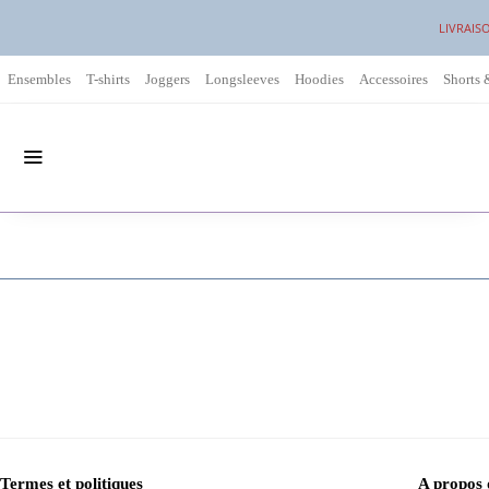
LIVRAIS
Ensembles
T-shirts
Joggers
Longsleeves
Hoodies
Accessoires
Shorts 
Termes et politiques
A propos