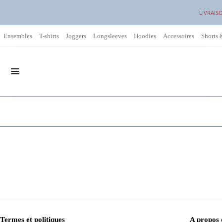
LIVRAIS
Ensembles
T-shirts
Joggers
Longsleeves
Hoodies
Accessoires
Shorts 
Termes et politiques
A propos