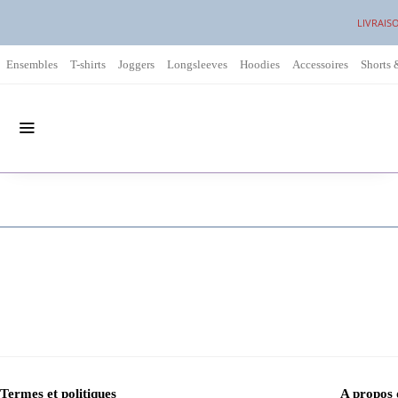
LIVRAIS
Ensembles
T-shirts
Joggers
Longsleeves
Hoodies
Accessoires
Shorts 
Termes et politiques
A propos