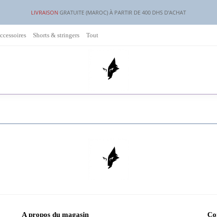
LIVRAISON
GRATUITE (MAROC) À PARTIR DE 400 DHS D'ACHAT
ccessoires
Shorts & stringers
Tout
A propos du magasin
Co