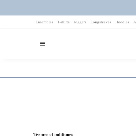
Ensembles
T-shirts
Joggers
Longsleeves
Hoodies
A
Termes et politiques