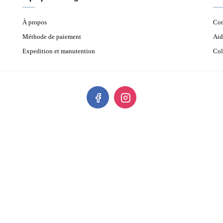
À propos
Con
Méthode de paiement
Aid
Expedition et manutention
Col