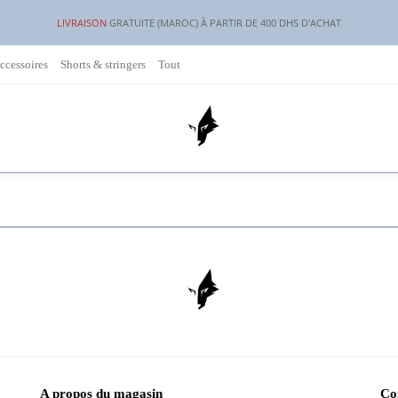
LIVRAISON
GRATUITE (MAROC) À PARTIR DE 400 DHS D'ACHAT
ccessoires
Shorts & stringers
Tout
A propos du magasin
Co