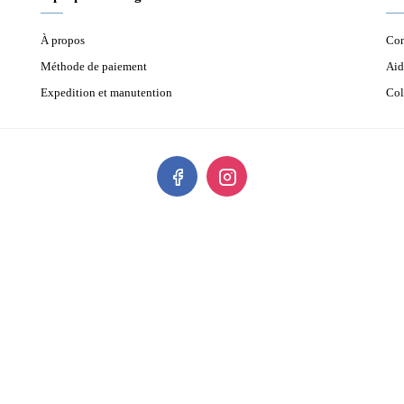
À propos
Con
Méthode de paiement
Aid
Expedition et manutention
Col