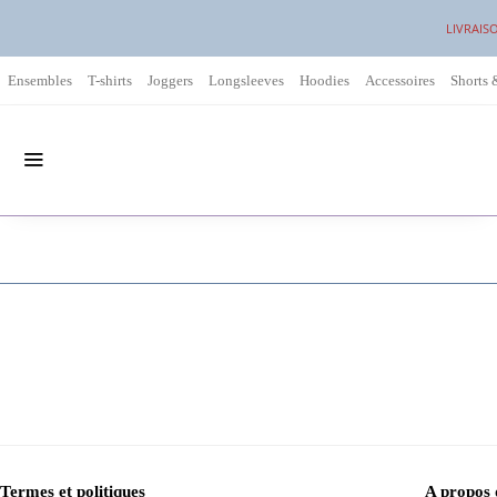
LIVRAIS
Ensembles
T-shirts
Joggers
Longsleeves
Hoodies
Accessoires
Shorts 
Termes et politiques
A propos