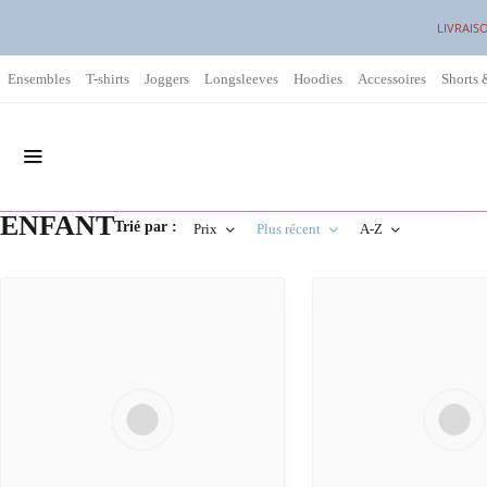
LIVRAIS
Ensembles
T-shirts
Joggers
Longsleeves
Hoodies
Accessoires
Shorts 
ENFANT
Trié par :
Prix
Plus récent
A-Z