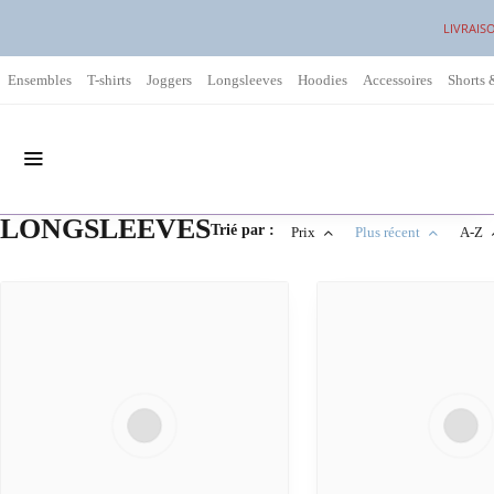
LIVRAIS
Ensembles
T-shirts
Joggers
Longsleeves
Hoodies
Accessoires
Shorts 
LONGSLEEVES
Trié par :
Prix
Plus récent
A-Z