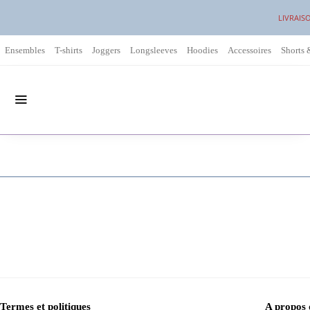
LIVRAIS
Ensembles
T-shirts
Joggers
Longsleeves
Hoodies
Accessoires
Shorts 
Termes et politiques
A propos