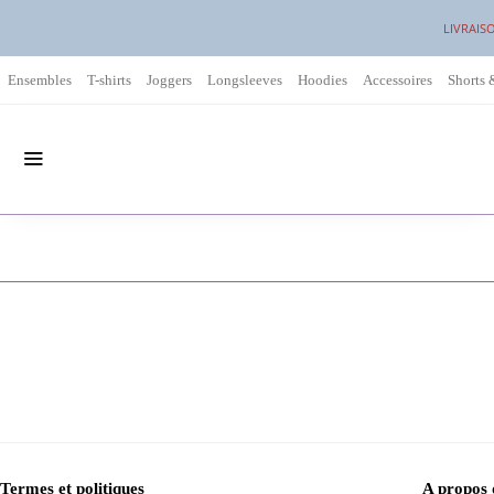
LIVRAIS
Ensembles
T-shirts
Joggers
Longsleeves
Hoodies
Accessoires
Shorts 
Termes et politiques
A propos